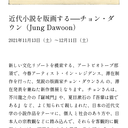
近代小説を版画する──チョン・ダ
ウン（Jung Dawoon）
2021年11月13日（土）～12月11日（土）
新しい文化リゾートを模索する、アートビオトープ那
須で、今春アーティス ト・イン・レジデンス、滞在制
作を行った、気鋭の版画家チョン・ダウンさん の、滞
在発表を兼ねた新作個展となります。 チョンさんは、
芥川龍之介の『羅城門』や、夏目漱石の『吾輩は猫で
ある』 など、よく知られて親しまれた、日本の近代文
学の小説作品をテーマに、個人 と社会のあり方や、日
本人の宗教観などに踏み込んで、それらを客観的に観