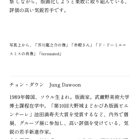
察 しながら、版画化しようと果敢に取り組んでいる、
評価の高い気鋭若手です。
写真上から、「芥川龍之介の像」「赤帽さん」「ド・ドーミエ＝
スミスの肖像」「termiated」
チョン・ダウン Jung Dawoon
1989年韓国、ソウル生まれ。版画家。武蔵野美術大学
博士課程在学中。「第10回大野城まどかぴあ版画ビエ
ンナーレ」池田満寿夫大賞を受賞するなど、内外で個
展、グループ展に参加し、高い評価を受けている、気
鋭の若手新進作家。