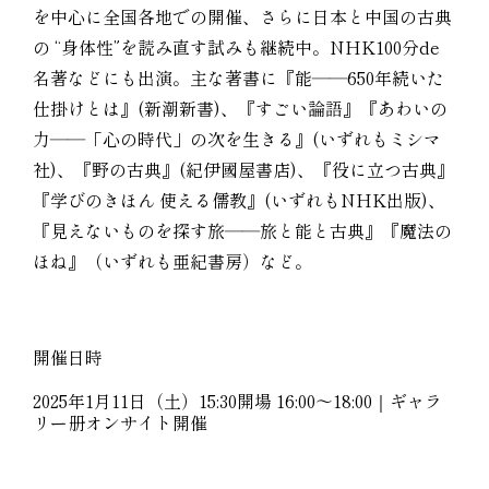
を中心に全国各地での開催、さらに日本と中国の古典
の “身体性”を読み直す試みも継続中。NHK100分de
名著などにも出演。主な著書に『能――650年続いた
仕掛けとは』(新潮新書)、『すごい論語』『あわいの
力――「心の時代」の次を生きる』(いずれもミシマ
社)、『野の古典』(紀伊國屋書店)、『役に立つ古典』
『学びのきほん 使える儒教』(いずれもNHK出版)、
『見えないものを探す旅――旅と能と古典』『魔法の
ほね』（いずれも亜紀書房）など。
開催日時
2025年1月11日（土）15:30開場 16:00〜18:00｜ギャラ
リー册オンサイト開催