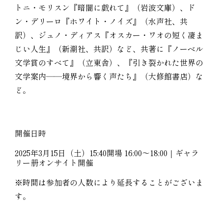
トニ・モリスン『暗闇に戯れて』（岩波文庫）、ド
ン・デリーロ『ホワイト・ノイズ』（水声社、共
訳）、ジュノ・ディアス『オスカー・ワオの短く凄ま
じい人生』（新潮社、共訳）など、共著に『ノーベル
文学賞のすべて』（立東舎）、『引き裂かれた世界の
文学案内――境界から響く声たち』（大修館書店）な
ど。
開催日時
2025年3月15日（土）15:40開場 16:00〜18:00｜ギャラ
リー册オンサイト開催
※時間は参加者の人数により延長することがございま
す。