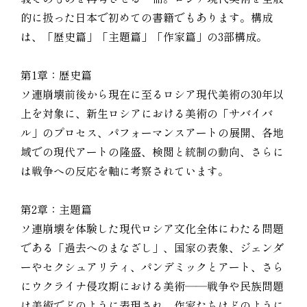
的に扱った日本で初めての書籍でもあります。構成
は、「歴史篇」「主題篇」「作家篇」の3部構成。
第1章：歴史篇
ソ連崩壊前後から現在に至るロシア現代美術の30年以
上を対象に、新生ロシアにおける美術の「サバイバ
ル」のプロセス、パフォーマンスアートの展開、各地
域での現代アートの隆盛、検閲と統制の動向、さらに
は戦争への反応を軸に考察されています。
第2章：主題篇
ソ連崩壊を体験した現代ロシア文化全体にわたる問題
である「過去へのまなざし」、国家の表象、ジェンダ
ーやセクシュアリティ、パンデミックとアート、さら
にウクライナ侵攻期における美術――戦争や民族問題
は美術でどのように表現され、作家たちはどのように