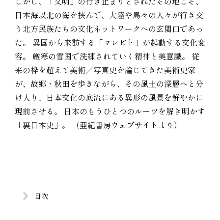
しかし、「文明」の行き止まりとされたその地こそ、
日本海以北の海を挟んで、大陸や島々の人々が行き交
う北方民族たちの文化ネットワークへの玄関口であっ
た。 異国から来訪する「マレビト」が起動する文化変
容。 厳寒の雪国で洗練されていく精神と美意識。 従
来の枠を超えて美術／写真史を論じてきた美術史家
が、故郷・秋田を歩きながら、その風土の深層へと分
け入り、日本文化の底流にある異形の風景を鮮やかに
現前させる。 日本のもうひとつのルーツを解き明かす
「裏日本史」。 （亜紀書房ウェブサイトより）
目次