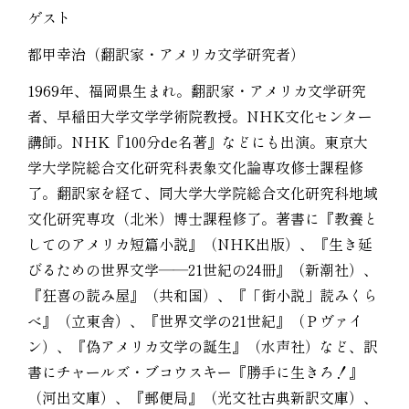
ゲスト
都甲幸治（翻訳家・アメリカ文学研究者）
1969年、福岡県生まれ。翻訳家・アメリカ文学研究
者、早稲田大学文学学術院教授。NHK文化センター
講師。NHK『100分de名著』などにも出演。東京大
学大学院総合文化研究科表象文化論専攻修士課程修
了。翻訳家を経て、同大学大学院総合文化研究科地域
文化研究専攻（北米）博士課程修了。著書に『教養と
してのアメリカ短篇小説』（NHK出版）、『生き延
びるための世界文学――21世紀の24冊』（新潮社）、
『狂喜の読み屋』（共和国）、『「街小説」読みくら
べ』（立東舎）、『世界文学の21世紀』（Ｐヴァイ
ン）、『偽アメリカ文学の誕生』（水声社）など、訳
書にチャールズ・ブコウスキー『勝手に生きろ！』
（河出文庫）、『郵便局』（光文社古典新訳文庫）、