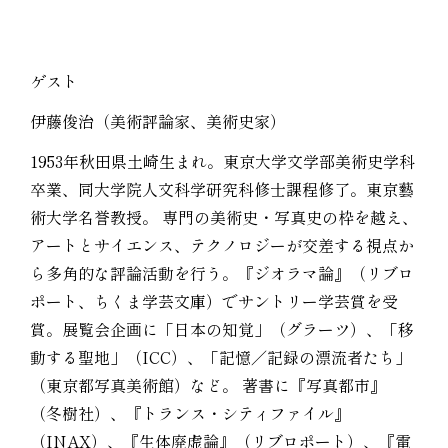
ゲスト
伊藤俊治（美術評論家、美術史家）
1953年秋田県土崎生まれ。東京大学文学部美術史学科
卒業、同大学院人文科学研究科修士課程修了。東京藝
術大学名誉教授。 専門の美術史・写真史の枠を越え、
アートとサイエンス、テクノロジーが交差する視点か
ら多角的な評論活動を行う。『ジオラマ論』（リブロ
ポート、ちくま学芸文庫）でサントリー学芸賞を受
賞。展覧会企画に「日本の知覚」（グラーツ）、「移
動する聖地」（ICC）、「記憶／記録の漂流者たち」
（東京都写真美術館）など。 著書に『写真都市』
（冬樹社）、『トランス・シティファイル』
（INAX）、『生体廃虚論』（リブロポート）、『電