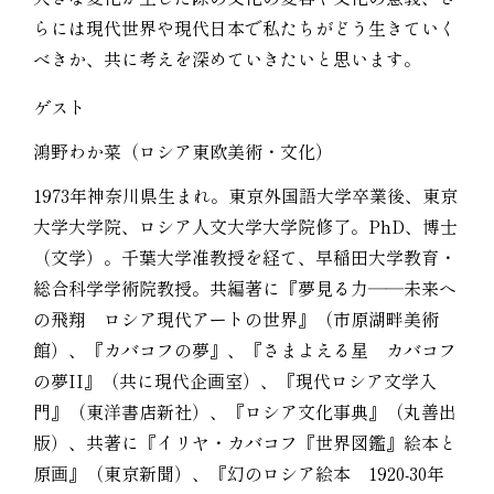
らには現代世界や現代日本で私たちがどう生きていく
べきか、共に考えを深めていきたいと思います。
ゲスト
鴻野わか菜（ロシア東欧美術・文化）
1973年神奈川県生まれ。東京外国語大学卒業後、東京
大学大学院、ロシア人文大学大学院修了。PhD、博士
（文学）。千葉大学准教授を経て、早稲田大学教育・
総合科学学術院教授。共編著に『夢見る力――未来へ
の飛翔 ロシア現代アートの世界』（市原湖畔美術
館）、『カバコフの夢』、『さまよえる星 カバコフ
の夢II』（共に現代企画室）、『現代ロシア文学入
門』（東洋書店新社）、『ロシア文化事典』（丸善出
版）、共著に『イリヤ・カバコフ『世界図鑑』絵本と
原画』（東京新聞）、『幻のロシア絵本 1920-30年