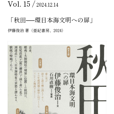
Vol. 15 /
2024.12.14
「秋田──環日本海文明への扉」
伊藤俊治 著（亜紀書房、2024）