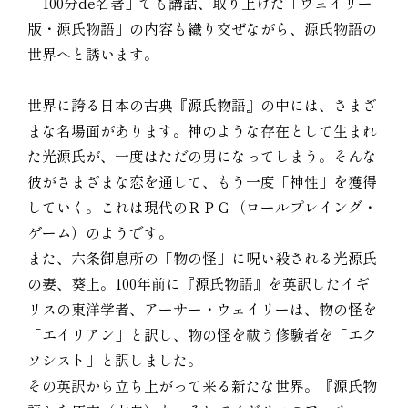
「100分de名著」でも講話、取り上げた「ウェイリー
版・源氏物語」の内容も織り交ぜながら、源氏物語の
世界へと誘います。
世界に誇る日本の古典『源氏物語』の中には、さまざ
まな名場面があります。神のような存在として生まれ
た光源氏が、一度はただの男になってしまう。そんな
彼がさまざまな恋を通して、もう一度「神性」を獲得
していく。これは現代のＲＰＧ（ロールプレイング・
ゲーム）のようです。
また、六条御息所の「物の怪」に呪い殺される光源氏
の妻、葵上。100年前に『源氏物語』を英訳したイギ
リスの東洋学者、アーサー・ウェイリーは、物の怪を
「エイリアン」と訳し、物の怪を祓う修験者を「エク
ソシスト」と訳しました。
その英訳から立ち上がって来る新たな世界。『源氏物