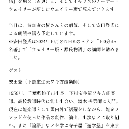
語』を原文（古典）と、そしてイギリスのアーサー・
ウェイリーが訳したウェイリー版で読んでいきます。
当日は、参加者の皆さんとの朗読、そして安田登氏に
よる朗読や謡も予定しています。
※安田登氏は2024年10月のNHKのＥテレ「100分de
名著」で「ウェイリー版・源氏物語」の講師を勤めま
した。
ゲスト
安田登（下掛宝生流ワキ方能楽師）
1956年、千葉県銚子市出身。下掛宝生流ワキ方能楽
師。高校教師時代に能と出会い、鏑木 岑男師に入門。
現在は能楽師として国内外で活躍をしながら、能をメ
ソッドを使った作品の創作、演出、出演などに取り組
む。また『論語』などを学ぶ寺子屋「遊学塾」を東京