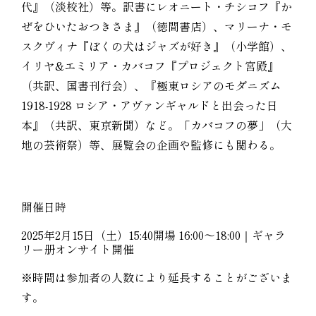
代』（淡校社）等。訳書にレオニート・チシコフ『か
ぜをひいたおつきさま』（徳間書店）、マリーナ・モ
スクヴィナ『ぼくの犬はジャズが好き』（小学館）、
イリヤ&エミリア・カバコフ『プロジェクト宮殿』
（共訳、国書刊行会）、『極東ロシアのモダニズム
1918-1928 ロシア・アヴァンギャルドと出会った日
本』（共訳、東京新聞）など。「カバコフの夢」（大
地の芸術祭）等、展覧会の企画や監修にも関わる。
開催日時
2025年2月15日（土）15:40開場 16:00〜18:00｜ギャラ
リー册オンサイト開催
※時間は参加者の人数により延長することがございま
す。