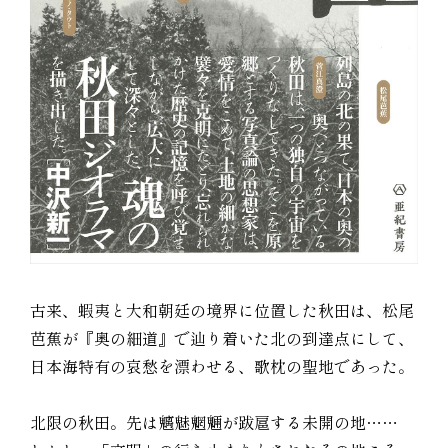
古来、蝦夷と大和朝廷の境界に位置した秋田は、松尾
芭蕉が『奥の細道』で辿り着いた北の到達点にして、
日本海特有の哀愁を漂わせる、歌枕の聖地であった。
北限の秋田。先は魑魅魍魎が跋扈する未開の地……