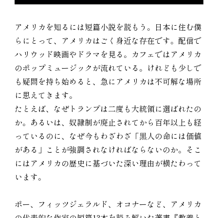
アメリカを知るには短篇小説を読もう。日本に住む僕
らにとって、アメリカはごく身近な存在です。配信で
ハリウッド映画やドラマを見る。カフェではアメリカ
のポップミュージックが流れている。けれども少しで
も疑問を持ち始めると、急にアメリカは不可解な場所
に思えてきます。
たとえば、なぜトランプは二度も大統領に選ばれたの
か。あるいは、奴隷制が廃止されてから百年以上も経
っているのに、なぜ今もわざわざ「黒人の命には価値
がある」ことが強調されなければならないのか。そこ
にはアメリカの歴史に基づいた深い理由が横たわって
います。
ポー、フィッツジェラルド、オコナーなど、アメリカ
の代表的な作家の短篇13本を読み解いた著書『教養と